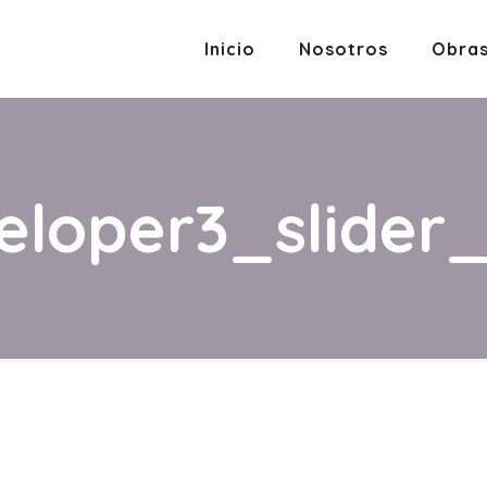
Inicio
Nosotros
Obra
loper3_slider_s